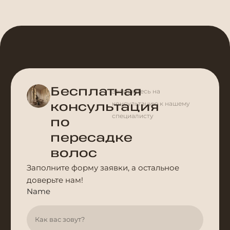
Бесплатная
Запишитесь на
консультацию к нашему
консультация
специалисту
по
пересадке
волос
Заполните форму заявки, а остальное
доверьте нам!
Name