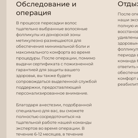
Отды
Обследование и
операция
После оп
наши экс
В процессе пересадки волос
полную и
тщательно выбранные волосяные
восстано
фолликулы из донорской зоны
удивлены
метикулезно размещаются для
здоровым
обеспечения минимальной боли и
фолликул
максимального комфорта во время
периода 
процедуры. После операции, помимо
команда б
выдачи сертификата с пожизненной
ответить
гарантией для защиты вашего
обеспечи
здоровья, вы также будете
комфорт 
сопровождаться выделенной службой
реабилит
поддержки, предоставляющей
персонализированное внимание.
Благодаря анестезии, подобранной
специально для вас, вы сможете
полностью сосредоточиться на
тщательной работе нашей команды
экспертов во время операции. В
течение 6-12 месяцев, в течение