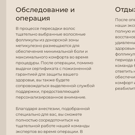
Отды
Обследование и
операция
После оп
наши экс
В процессе пересадки волос
полную и
тщательно выбранные волосяные
восстано
фолликулы из донорской зоны
удивлены
метикулезно размещаются для
здоровым
обеспечения минимальной боли и
фолликул
максимального комфорта во время
периода 
процедуры. После операции, помимо
команда б
выдачи сертификата с пожизненной
ответить
гарантией для защиты вашего
обеспечи
здоровья, вы также будете
комфорт 
сопровождаться выделенной службой
реабилит
поддержки, предоставляющей
персонализированное внимание.
Благодаря анестезии, подобранной
специально для вас, вы сможете
полностью сосредоточиться на
тщательной работе нашей команды
экспертов во время операции. В